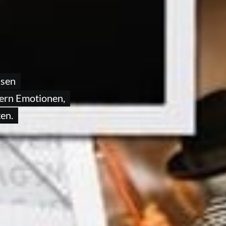
ssen
uern Emotionen,
en.